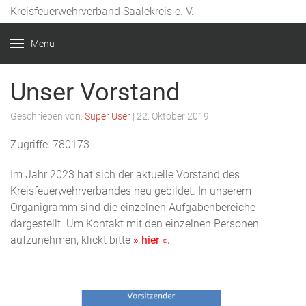
Kreisfeuerwehrverband Saalekreis e. V.
Year
Month
Month
Year
Menu
Unser Vorstand
Geschrieben von:
Super User
|
22. Oktober 2019
|
Zugriffe: 780173
Im Jahr 2023 hat sich der aktuelle Vorstand des
Kreisfeuerwehrverbandes neu gebildet. In unserem
Organigramm sind die einzelnen Aufgabenbereiche
dargestellt. Um Kontakt mit den einzelnen Personen
aufzunehmen, klickt bitte
»
hier «.