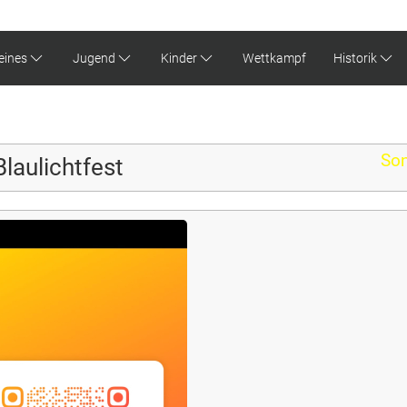
eines
Jugend
Kinder
Wettkampf
Historik
Son
laulichtfest