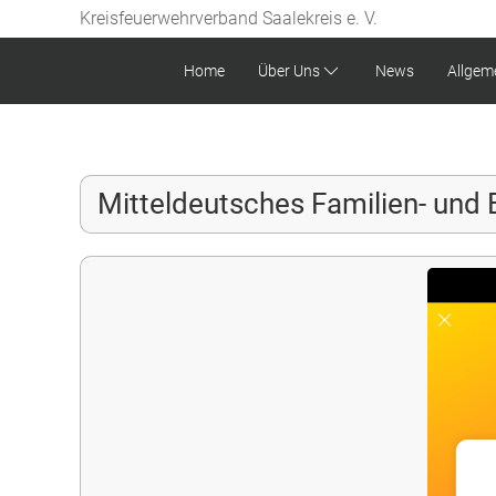
Kreisfeuerwehrverband Saalekreis e. V.
Home
Über Uns
News
Allgem
Mitteldeutsches Familien- und B