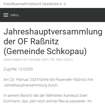
Kreisfeuerwehrverband Saalekreis e. V.
Year
Month
Month
Year
Menu
Jahreshauptversammlung
der OF Raßnitz
(Gemeinde Schkopau)
Geschrieben von:
Michael Jahn
|
09. März 2024
|
Zugriffe: 1210330
Am 23. Februar 2024 führte die Feuerwehr Raßnitz ihre
Jahreshauptversammlung durch...
In seinem Bericht ließ der Wehrleiter, Kamerad Sven
Eichmann, das Jahr noch einmal Revue passieren. Im