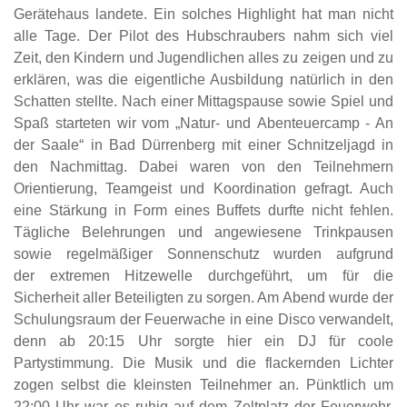
Gerätehaus landete. Ein solches Highlight hat man nicht
alle Tage. Der
Pilot des Hubschraubers nahm sich viel
Zeit, den Kindern und Jugendlichen alles zu zeigen
und zu
erklären, was die eigentliche Ausbildung natürlich in den
Schatten stellte.
Nach einer Mittagspause sowie Spiel und
Spaß starteten wir vom „Natur- und
Abenteuercamp - An
der Saale“ in Bad Dürrenberg mit einer Schnitzeljagd in
den
Nachmittag. Dabei waren von den Teilnehmern
Orientierung, Teamgeist und Koordination
gefragt. Auch
eine Stärkung in Form eines Buffets durfte nicht fehlen.
Tägliche Belehrungen
und angewiesene Trinkpausen
sowie regelmäßiger Sonnenschutz wurden aufgrund
der
extremen Hitzewelle durchgeführt, um für die
Sicherheit aller Beteiligten zu sorgen. Am
Abend wurde der
Schulungsraum der Feuerwache in eine Disco verwandelt,
denn ab 20:15
Uhr sorgte hier ein DJ für coole
Partystimmung. Die Musik und die flackernden Lichter
zogen
selbst die kleinsten Teilnehmer an. Pünktlich um
22:00 Uhr war es ruhig auf dem Zeltplatz
der Feuerwehr.