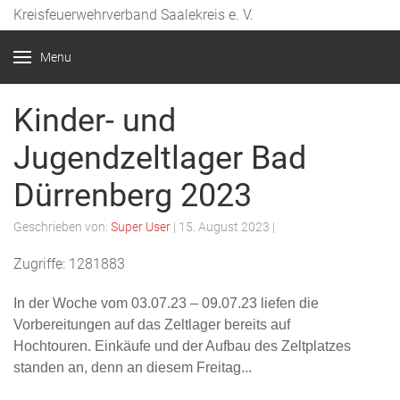
Kreisfeuerwehrverband Saalekreis e. V.
Year
Month
Month
Year
Menu
Kinder- und
Jugendzeltlager Bad
Dürrenberg 2023
Geschrieben von:
Super User
|
15. August 2023
|
Zugriffe: 1281883
In der Woche vom 03.07.23 – 09.07.23 liefen die
Vorbereitungen auf das Zeltlager bereits auf
Hochtouren.
Einkäufe
und der Aufbau des Zeltplatzes
standen an, denn an diesem Freitag...