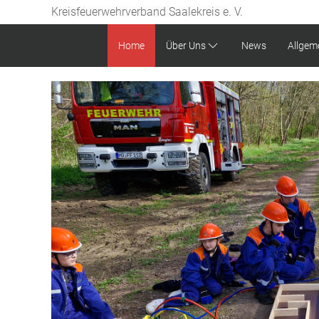
Kreisfeuerwehrverband Saalekreis e. V.
Home
Über Uns
News
Allgem