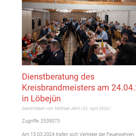
Dienstberatung des
Kreisbrandmeisters am 24.04
in Löbejün
Geschrieben von:
Michael Jahn
|
02. April 2024
|
Zugriffe: 2539073
Am 15.03.2024 trafen sich Vertreter der Feuerwehren,