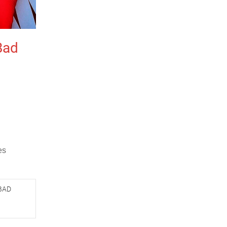
Bad
es
BAD