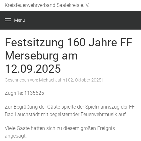
Kreisfeuerwehrverband Saalekreis e. V.
Year
Month
Month
Year
Menu
Festsitzung 160 Jahre FF
Merseburg am
12.09.2025
Geschrieben von:
Michael Jahn
|
02. Oktober 2025
|
Zugriffe: 1135625
Zur Begrüßung der Gäste spielte der Spielmannszug der FF
Bad Lauchstädt mit begeisternder Feuerwehrmusik auf.
Viele Gäste hatten sich zu diesem großen Ereignis
angesagt.