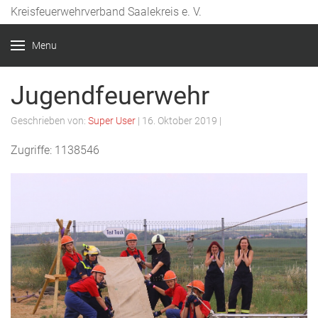
Kreisfeuerwehrverband Saalekreis e. V.
Year
Month
Month
Year
Menu
Jugendfeuerwehr
Geschrieben von:
Super User
|
16. Oktober 2019
|
Zugriffe: 1138546